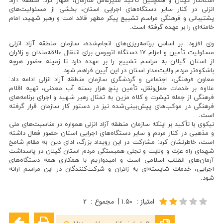
استاندار گیلان و همچنین تأکید مدیرعامل سازمان، اظهار کرد: منطقه آزاد
انزلی در کنار سایر دستگاه‌های اجرایی استان، بخشی از مسئولیت‌های
پشتیبانی و فرهنگی مراسم تشییع پیکر مطهر قائد امت و رهبر شهید، امام
خامنه‌ای را بر عهده گرفته است.
وی افزود: بر اساس برنامه‌ریزی‌های انجام‌شده، سازمان منطقه آزاد انزلی
مسئولیت تأمین و اعزام ۱۷ دستگاه اتوبوس برای انتقال علاقه‌مندان و زائران
از استان گیلان به مراسم تشییع را بر عهده دارد تا زمینه حضور هرچه
باشکوه‌تر مردم ولایت‌مدار استان در این آیین فراهم شود.
معاون فرهنگی، اجتماعی و گردشگری سازمان منطقه آزاد انزلی ادامه داد:
علاوه بر خدمات حمل‌ونقل، تأمین پنج هزار بسته آب معدنی، تهیه اقلام
فرهنگی از جمله تیشرت و کلاه مزین به تمثال رهبر شهید و اجرای برنامه‌های
فرهنگی در موکب‌های پیش‌بینی‌شده نیز در دستور کار سازمان قرار گرفته
است.
نیکوی با تأکید بر اینکه سازمان منطقه آزاد انزلی همواره در مناسبت‌های ملی
و مذهبی در کنار مردم و سایر دستگاه‌های اجرایی استان حضور فعال داشته
است، خاطرنشان کرد: مشارکت در این رویداد بزرگ، ادای دین به مقام شامخ
شهدای راه عزت و ولایت و تجلی همبستگی مردم استان گیلان در پاسداشت
آرمان‌های انقلاب اسلامی است و امیدواریم با همکاری همه دستگاه‌های
اجرایی، خدمات شایسته‌ای به زائران و شرکت‌کنندگان در این مراسم ارائه
شود.
امتیاز
:
۱.۵۰
|
مجموع
:
۲