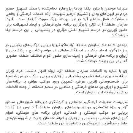
علیرضا موحدی با بیان اینکه برنامه‌ریزی‌های انجام‌شده با هدف تسهیل حضور
مردم در آیین‌های وداع و تشییع «رهبر شهید»، ارائه خدمات فرهنگی و رفاهی
و مشارکت فعال مناطق آزاد در این رویداد بزرگ صورت گرفته است، افزود:
سازمان منطقه آزاد انزلی با برگزاری برنامه های فرهنگی و ایجاد تسهیلات برای
حضور زایرین در مراسم تشییع نقش مؤثری در پشتیبانی از این مراسم ایفا
خواهد کرد.
موحدی ادامه داد: سازمان منطقه آزاد ماکو نیز با برپایی موکب‌های پذیرایی در
مرز بازرگان، ایجاد موکب و ایستگاه صلواتی در مراسم تشییع ، پشتیبانی از
زایران و برنامه های فرهنگی و زمینه‌سازی حضور اقوام مختلف منطقه حضوری
فعال در این رویداد خواهد داشت.
وی با اشاره به اقدامات سازمان منطقه آزاد اروند اظهار داشت: اعزام زائران
علاقه مند برای برنامه تشییع، پشتیبانی از زائران، برپایی موکب در مرز شلمچه
برای خدمت‌رسانی زائرین عراقی، تسهیل ورود مواکب عراقی به برنامه‌های
تشییع و اجرای برنامه‌های فرهنگی و مذهبی در سطح منطقه، از جمله اقدامات
پیش‌بینی‌شده این سازمان است.
سرپرست معاونت فرهنگی، اجتماعی و گردشگری دبیرخانه شورایعالی مناطق
آزاد و ویژه اقتصادی، درباره برنامه‌های سازمان منطقه آزاد ارس نیز گفت:
برپایی دو موکب فرهنگی و خدماتی، اجرای برنامه های فرهنگی، اعزام
کاروان‌های مردمی، پشتیبانی از زائران و اعزام عاشقان ولایت از شهرستان‌های
جلفا و خداآفرین از مهم‌ترین برنامه‌های این منطقه است.