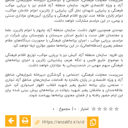
سرپرست معاونت فرهنگی، اجتماعی و گردشگری دبیرخانه شورایعالی مناطق
آزاد و ویژه اقتصادی افزود: سازمان منطقه آزاد قشم نیز با برپایی موکب
فرهنگی و پذیرایی شهدای نخل گل، پذیرایی از زائرین، اعزام خادمان مواکب،
اعزام زائران علاقه مند، توزیع اقلام فرهنگی و برگزاری آیین‌های عزاداری سنتی
و بومی، در این مراسم مشارکت خواهد داشت.
موحدی همچنین اظهار داشت: سازمان منطقه آزاد چابهار با اعزام زائرین، علما
و معتمدان اهل سنت و تشیع استان سیستان و بلوچستان برای شرکت در
مراسم، برپایی موکب ، اجرای برنامه‌های فرهنگی با محوریت دیدگاه‌های مقام
معظم رهبری (مدظله‌العالی)، در این برنامه‌ها حضور مؤثری ایفا خواهد کرد.
وی افزود: سازمان منطقه آزاد کیش نیز با برپایی موکب، توزیع اقلام فرهنگی
با موضوع خلیج فارس و تنگه هرمز، پشتیبانی زائرین و اجرای برنامه‌های
فرهنگی سهم مهمی در خدمت‌رسانی به عزاداران خواهد داشت.
سرپرست معاونت فرهنگی، اجتماعی و گردشگری دبیرخانه شورایعالی مناطق
آزاد و ویژه اقتصادی در پایان بااشاره به اقدامات سازمان‌های مناطق آزاد تجاری
– صنعتی برای برنامه تشیع رهبر شهید انقلاب اظهار امیدواری کرد خیل
علاقه‌مندان و عاشقان رهبر شهید بتوانند در برنامه‌های پیش بینی شده برای
این ایام حضور یافته و از فضای معنوی برنامه‌ها بهره‌مند شوند.
امتیاز
:
۰
|
مجموع
:
۰
Https://anzalifz.ir/s/cI