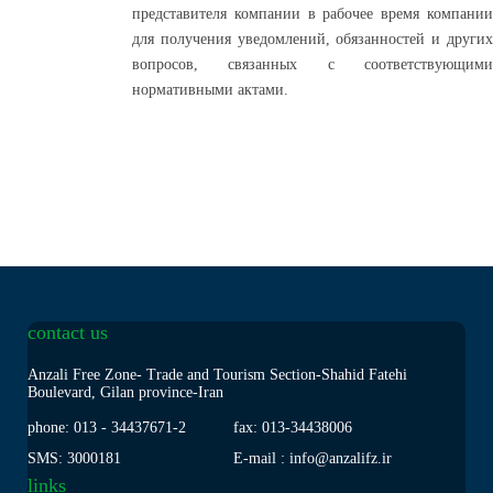
представителя компании в рабочее время компании
для получения уведомлений, обязанностей и других
вопросов, связанных с соответствующими
нормативными актами.
contact us
Anzali Free Zone- Trade and Tourism Section-Shahid Fatehi
Boulevard, Gilan province-Iran
phone: 013
-
34437671-2
fax: 013
-
34438006
SMS: 3000181
E-mail : info@anzalifz.ir
links