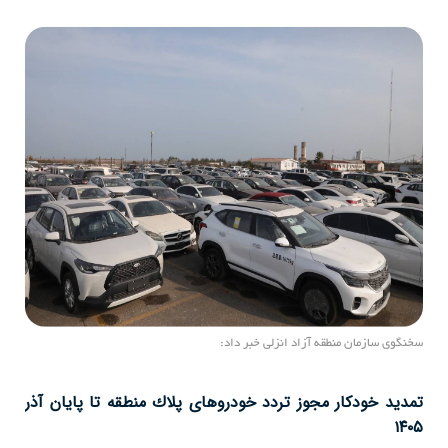
افق
سخنگوی سازمان منطقه آزاد انزلی خبر داد:
با هد
تمدید خودكار مجوز تردد خودروهای پلاك منطقه تا پایان آذر
تواف
 در
۱۴۰۵
امضا