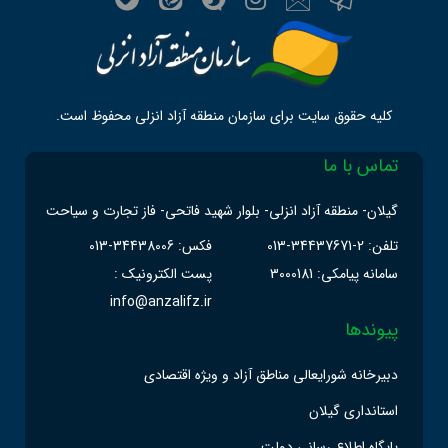
کلیه حقوق سایت برای سازمان منطقه آزاد انزلی محفوظ است.
تماس با ما
گیلان- منطقه آزاد انزلی- بلوار شهید فاتحی- فاز تجارت و سیاحت
تلفن: 2-34437671-013
فکس: 34438006-013
سامانه پیامکی: 3000181
پست الکترونیک :
info@anzalifz.ir
پیوندها
دبیرخانه شورایعالی مناطق آزاد و ویژه اقتصادی
استانداری گیلان
پایگاه اطلاع رسانی دولت