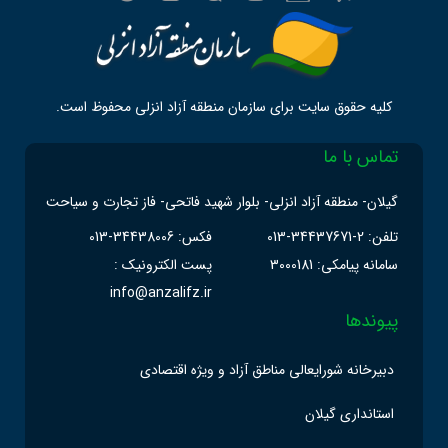
کلیه حقوق سایت برای سازمان منطقه آزاد انزلی محفوظ است.
تماس با ما
گیلان- منطقه آزاد انزلی- بلوار شهید فاتحی- فاز تجارت و سیاحت
تلفن: 2-34437671-013
فکس: 34438006-013
سامانه پیامکی: 3000181
پست الکترونیک :
info@anzalifz.ir
پیوندها
دبیرخانه شورایعالی مناطق آزاد و ویژه اقتصادی
استانداری گیلان