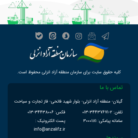
کلیه حقوق سایت برای سازمان منطقه آزاد انزلی محفوظ است.
تماس با ما
گیلان- منطقه آزاد انزلی- بلوار شهید فاتحی- فاز تجارت و سیاحت
تلفن: 2-34437671-013
فکس: 34438006-013
سامانه پیامکی: 3000181
پست الکترونیک :
info@anzalifz.ir