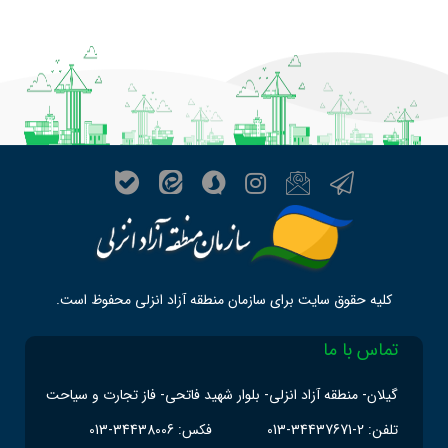
کلیه حقوق سایت برای سازمان منطقه آزاد انزلی محفوظ است.
تماس با ما
گیلان- منطقه آزاد انزلی- بلوار شهید فاتحی- فاز تجارت و سیاحت
تلفن: 2-34437671-013
فکس: 34438006-013