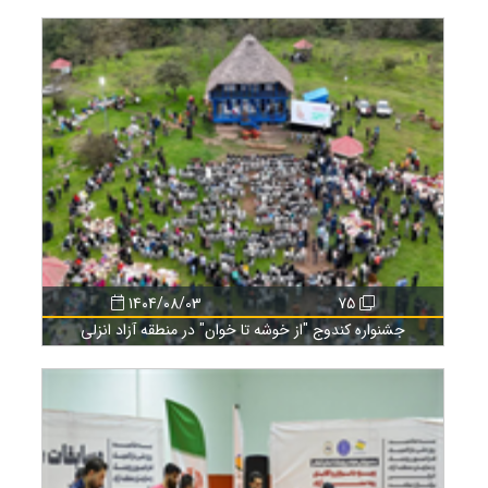
1404/08/03
75
جشنواره کندوج "از خوشه تا خوان" در منطقه آزاد انزلی