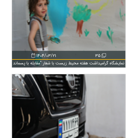
1404/03/21
35
نمایشگاه گرامیداشت هفته محیط زیست با شعار "مقابله با پسماند
پلاستیکی" در منطقه آزاد انزلی