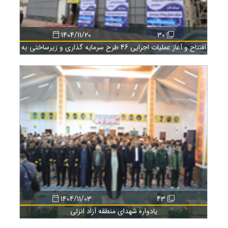
1404/11/20
30
افتتاح و آغاز عملیات اجرایی 46 طرح سرمایه گذاری و زیرساختی به
مناسبت دهه فجر
1404/11/03
43
یادواره شهدای منطقه آزاد انزلی