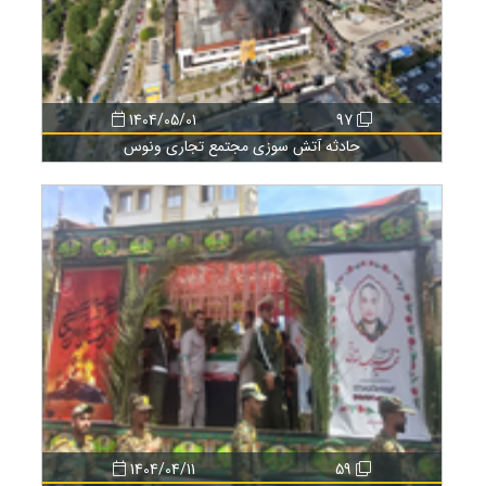
1404/05/01
97
حادثه آتش سوزی مجتمع تجاری ونوس
1404/04/11
59