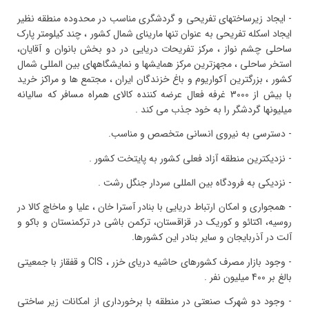
- ایجاد زیرساختهای تفریحی و گردشگری مناسب در محدوده منطقه نظیر
ایجاد اسکله تفریحی به عنوان تنها مارینای شمال کشور ، چند کیلومتر پارک
ساحلی چشم نواز ، مرکز تفریحات دریایی در دو بخش بانوان و آقایان،
استخر ساحلی ، مجهزترین مرکز همایشها و نمایشگاههای بین المللی شمال
کشور ، بزرگترین آکواریوم و باغ خزندگان ایران ، مجتمع ها و مراکز خرید
با بیش از 3000 غرفه فعال عرضه کننده کالای همراه مسافر که سالیانه
میلیونها گردشگر را به خود جذب می کند .
- دسترسی به نیروی انسانی متخصص و مناسب.
- نزدیکترین منطقه آزاد فعلی کشور به پایتخت کشور .
- نزدیکی به فرودگاه بین المللی سردار جنگل رشت .
- همجواری و امکان ارتباط دریایی با بنادر آسترا خان ، علیا و ماخاچ کالا در
روسیه، اکتائو و کوریک در قزاقستان، ترکمن باشی در ترکمنستان و باکو و
آلت در آذربایجان و سایر بنادر این کشورها.
- وجود بازار مصرف کشورهای حاشیه دریای خزر ، CIS و قفقاز با جمعیتی
بالغ بر 400 میلیون نفر .
- وجود دو شهرک صنعتی در منطقه با برخورداری از امکانات زیر ساختی