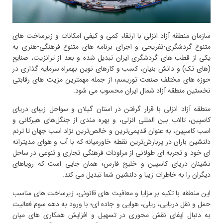
سازمان منطقه آزاد انزلی با ارتقاء کمی و کیفی امکانات و زیرساخت های
متنوع گردشگری-تفریحی و اجرای برنامه های متنوع فرهنگی-هنری به
یکی از قطب های گردشگری ایران تبدیل شده و بعد از ترانزیت، صنایع
(های تک) و دانش بنیان، کسب و کارهای نوین بهمراه سرمایه گذاری در
حوزه های مختلف صنعت توریسم؛ از جمله مهمترین مزیت های رقابتی
نخستین منطقه آزاد شمال ایران محسوب می شود.
منطقه آزاد انزلی با قرار گرفتن در استان گیلان و سواحل زیبای دریای
کاسپین، تالاب بین المللی انزلی، و بهره مندی از جنگل‌های هیرکانی و
اسب کاسپین، به عنوان قدیمی‌ترین و خالص‌ترین نژاد اسب جهان تا ترنم
دلنشین باران در پربارش‌ترین نقطه خاورمیانه که با آب و هوای مدیترانه
ای خود و تجربه ای طولانی از مراودات فرهنگی تجاری و تنوعی در ساحل
نشینان دریای کاسپین و خلیج فارس؛ همان جایی است که رویاهای
دیگران را به خاطرات زیبا و دلنشین شما تبدیل می کند.
این منطقه با تکیه بر مزایا و معافیت های قانونی، زیرساخت های مناسب
حمل و نقل دریایی، ریلی، هوایی و جاده ای؛ با ورود به دهه سوم فعالیت
به دنبال ایفای نقش محوری در تسهیل و افزایش همکاری های میان