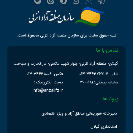
کلیه حقوق سایت برای سازمان منطقه آزاد انزلی محفوظ است.
تماس با ما
گیلان- منطقه آزاد انزلی- بلوار شهید فاتحی- فاز تجارت و سیاحت
تلفن: 2-34437671-013
فکس: 34438006-013
سامانه پیامکی: 3000181
پست الکترونیک :
info@anzalifz.ir
پیوندها
دبیرخانه شورایعالی مناطق آزاد و ویژه اقتصادی
استانداری گیلان