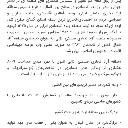
پس از زوال نظام دو قطبی و گسترش همکاری های منطقه ای در بستر
جهانی شدن روابط اقتصادی در سطح بین المللی ؛ طرح تأسیس منطقه
آزاد تجاری صنعتی انزلی توسط فعالین اقتصادی، صاحب نظران و
همراهی مردم در اقتصادی-تجاری ترین نقطه استان گیلان مطرح شد.
ایده ای که منجر به تولد منطقه ویژه اقتصادی انزلی در سال 1375 گردید
تا اینکه پس از مصوبه شهریورماه 1382 مجلس شورای اسلامی و تصویب
محدوده؛ منطقه آزاد تجاری صنعتی انزلی به عنوان نخستین منطقه آزاد
شمال کشور از تابستان 1384 به صورت عملی وارد عرصه دیپلماسی
اقتصادی جمهوری اسلامی ایران شد.
منطقه آزاد تجاری صنعتی انزلی اکنون با بهره مندی مساحت 8609
هکتاری از ویژگی های متمایزی در شاخص‌های ژئواستراتژیک و
ژئواکونومیک برخوردار می باشد که مهمترین آنها از این قرار است.
- واقع شدن در مسیر کریدورهای بین المللی
- دارا بودن سابقه چهارصد ساله در گسترش مناسبات اقتصادی با
کشورهای ساحلی دریای کاسپین
- نزدیک ترین منطقه آزاد به پایتخت کشور
- قرارگرفتن در استان گیلان به عنوان یکی از قطب های مهم تولید